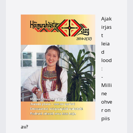
Ajak
irjas
t
leia
d
lood
:
-
Milli
ne
ohve
r on
piis
av?