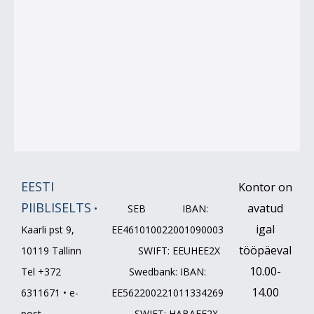
EESTI
Kontor on
PIIBLISELTS
avatud
•
SEB IBAN:
igal
Kaarli pst 9,
EE461010022001090003
tööpäeval
10119 Tallinn
SWIFT: EEUHEE2X
10.00-
Tel +372
Swedbank: IBAN:
14.00
6311671 • e-
EE562200221011334269
post
SWIFT: HABAEE2X