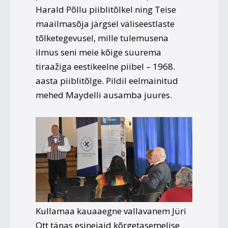
Harald Põllu piiblitõlkel ning Teise
maailmasõja järgsel väliseestlaste
tõlketegevusel, mille tulemusena
ilmus seni meie kõige suurema
tiraažiga eestikeelne piibel – 1968.
aasta piiblitõlge. Pildil eelmainitud
mehed Maydelli ausamba juures.
Kullamaa kauaaegne vallavanem Jüri
Ott tänas esinejaid kõrgetasemelise