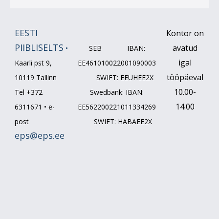
EESTI
Kontor on
PIIBLISELTS
avatud
•
SEB IBAN:
igal
Kaarli pst 9,
EE461010022001090003
tööpäeval
10119 Tallinn
SWIFT: EEUHEE2X
10.00-
Tel +372
Swedbank: IBAN:
14.00
6311671 • e-
EE562200221011334269
post
SWIFT: HABAEE2X
eps@eps.ee