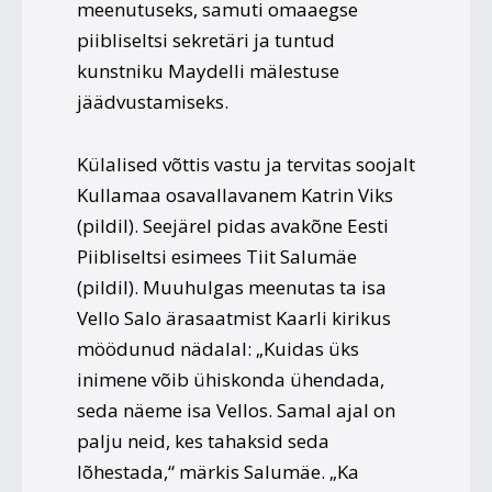
meenutuseks, samuti omaaegse
piibliseltsi sekretäri ja tuntud
kunstniku Maydelli mälestuse
jäädvustamiseks.
Külalised võttis vastu ja tervitas soojalt
Kullamaa osavallavanem Katrin Viks
(pildil). Seejärel pidas avakõne Eesti
Piibliseltsi esimees Tiit Salumäe
(pildil). Muuhulgas meenutas ta isa
Vello Salo ärasaatmist Kaarli kirikus
möödunud nädalal: „Kuidas üks
inimene võib ühiskonda ühendada,
seda näeme isa Vellos. Samal ajal on
palju neid, kes tahaksid seda
lõhestada,“ märkis Salumäe. „Ka