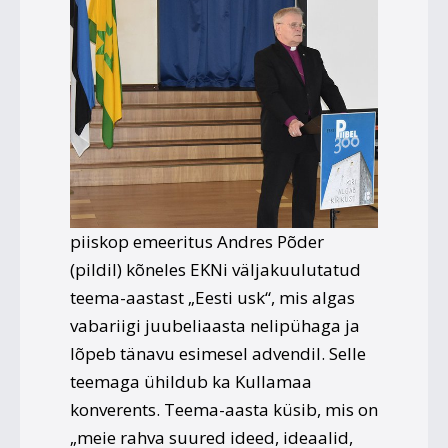
piiskop emeeritus Andres Põder
(pildil) kõneles EKNi väljakuulutatud
teema-aastast „Eesti usk“, mis algas
vabariigi juubeliaasta nelipühaga ja
lõpeb tänavu esimesel advendil. Selle
teemaga ühildub ka Kullamaa
konverents. Teema-aasta küsib, mis on
„meie rahva suured ideed, ideaalid,