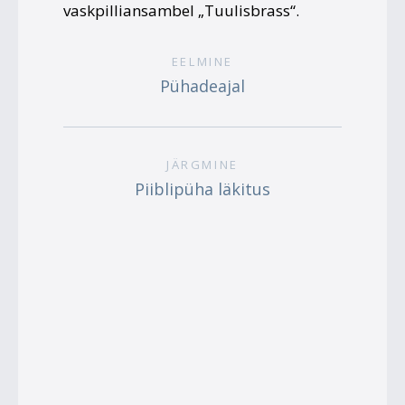
vaskpilliansambel „Tuulisbrass“.
EELMINE
Pühadeajal
JÄRGMINE
Piiblipüha läkitus