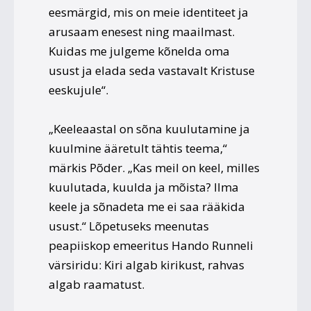
eesmärgid, mis on meie identiteet ja
arusaam enesest ning maailmast.
Kuidas me julgeme kõnelda oma
usust ja elada seda vastavalt Kristuse
eeskujule“.
„Keeleaastal on sõna kuulutamine ja
kuulmine ääretult tähtis teema,“
märkis Põder. „Kas meil on keel, milles
kuulutada, kuulda ja mõista? Ilma
keele ja sõnadeta me ei saa rääkida
usust.“ Lõpetuseks meenutas
peapiiskop emeeritus Hando Runneli
värsiridu: Kiri algab kirikust, rahvas
algab raamatust.