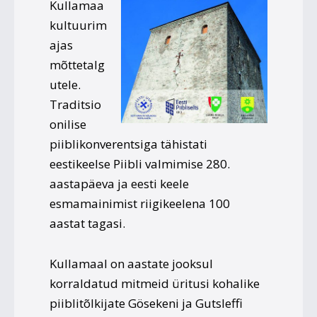
Kullamaa
kultuurim
ajas
mõttetalg
utele.
Traditsio
onilise
piiblikonverentsiga tähistati
eestikeelse Piibli valmimise 280.
aastapäeva ja eesti keele
esmamainimist riigikeelena 100
aastat tagasi.
Kullamaal on aastate jooksul
korraldatud mitmeid üritusi kohalike
piiblitõlkijate Gösekeni ja Gutsleffi