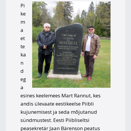
Pi
ke
m
a
et
te
ka
n
d
eg
a
esines keelemees Mart Rannut, kes
andis ülevaate eestikeelse Piibli
kujunemisest ja seda mõjutanud
sündmustest. Eesti Piibliseltsi
peasekretär Jaan Bärenson peatus