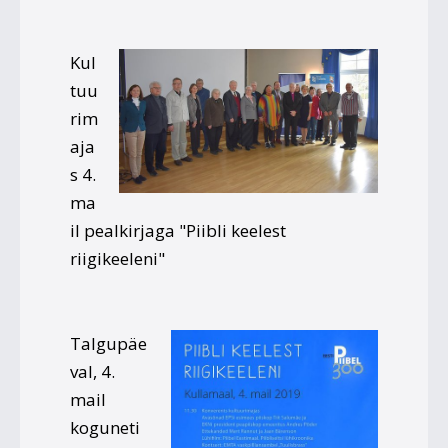
Kul
tuu
rim
aja
s 4.
ma
il pealkirjaga "Piibli keelest
riigikeeleni"
Talgupäe
val, 4.
mail
koguneti