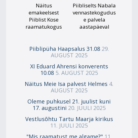
Näitus
Piibliselts Nabala
emakeelsest
vennastekogudus
Piiblist Kose
e palvela
raamatukogus
aastapäeval
Piiblipüha Haapsalus 31.08
29.
AUGUST 2025
XI Eduard Ahrensi konverents
10.08
5. AUGUST 2025
Näitus Meie Isa palvest Helmes
4.
AUGUST 2025
Oleme puhkusel 21. juulist kuni
17. augustini
20. JUULI 2025
Vestlusõhtu Tartu Maarja kirikus
11. JUULI 2025
"Mis raamatust me algame?"
11.