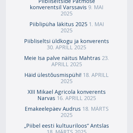
Piibliseltside Patmose
konverentsil Varssavis
9. MAI
2025
Piiblipüha läkitus 2025
1. MAI
2025
Piibliseltsi üldkogu ja konverents
30. APRILL 2025
Meie Isa palve näitus Mahtras
23.
APRILL 2025
Häid ülestõusmispühi!
18. APRILL
2025
XIII Mikael Agricola konverents
Narvas
16. APRILL 2025
Emakeelepäev Audrus
18. MÄRTS
2025
„Piibel eesti kultuuriloos“ Antslas
18. MÄRTS 2025