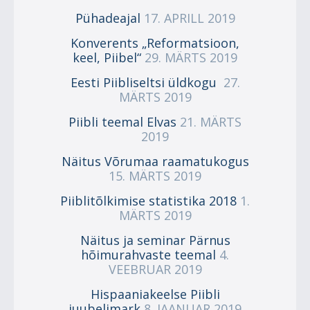
Pühadeajal
17. APRILL 2019
Konverents „Reformatsioon,
keel, Piibel“
29. MÄRTS 2019
Eesti Piibliseltsi üldkogu
27.
MÄRTS 2019
Piibli teemal Elvas
21. MÄRTS
2019
Näitus Võrumaa raamatukogus
15. MÄRTS 2019
Piiblitõlkimise statistika 2018
1.
MÄRTS 2019
Näitus ja seminar Pärnus
hõimurahvaste teemal
4.
VEEBRUAR 2019
Hispaaniakeelse Piibli
juubelimark
8. JAANUAR 2019