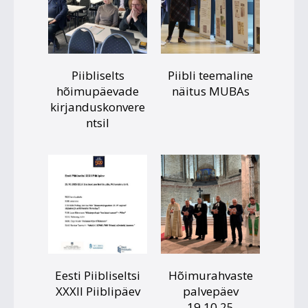
Piibliselts
Piibli teemaline
hõimupäevade
näitus MUBAs
kirjanduskonvere
ntsil
Eesti Piibliseltsi
Hõimurahvaste
XXXII Piiblipäev
palvepäev
19.10.25