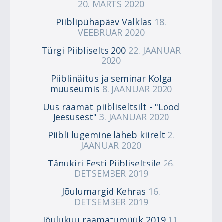
20. MÄRTS 2020
Piiblipühapäev Valklas
18.
VEEBRUAR 2020
Türgi Piibliselts 200
22. JAANUAR
2020
Piiblinäitus ja seminar Kolga
muuseumis
8. JAANUAR 2020
Uus raamat piibliseltsilt - "Lood
Jeesusest"
3. JAANUAR 2020
Piibli lugemine läheb kiirelt
2.
JAANUAR 2020
Tänukiri Eesti Piibliseltsile
26.
DETSEMBER 2019
Jõulumargid Kehras
16.
DETSEMBER 2019
Jõulukuu raamatumüük 2019
11.