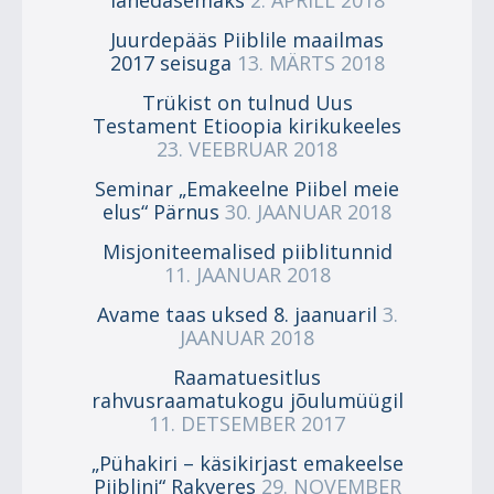
lähedasemaks
2. APRILL 2018
Juurdepääs Piiblile maailmas
2017 seisuga
13. MÄRTS 2018
Trükist on tulnud Uus
Testament Etioopia kirikukeeles
23. VEEBRUAR 2018
Seminar „Emakeelne Piibel meie
elus“ Pärnus
30. JAANUAR 2018
Misjoniteemalised piiblitunnid
11. JAANUAR 2018
Avame taas uksed 8. jaanuaril
3.
JAANUAR 2018
Raamatuesitlus
rahvusraamatukogu jõulumüügil
11. DETSEMBER 2017
„Pühakiri – käsikirjast emakeelse
Piiblini“ Rakveres
29. NOVEMBER