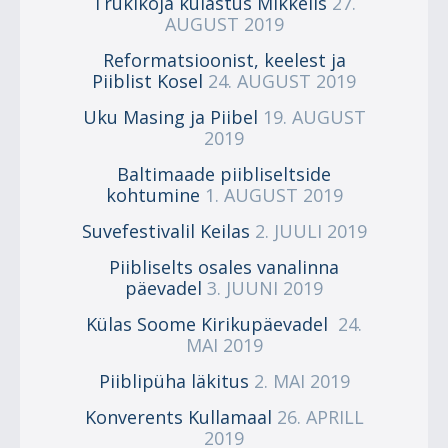
Trükikoja külastus Mikkelis
27.
AUGUST 2019
Reformatsioonist, keelest ja
Piiblist Kosel
24. AUGUST 2019
Uku Masing ja Piibel
19. AUGUST
2019
Baltimaade piibliseltside
kohtumine
1. AUGUST 2019
Suvefestivalil Keilas
2. JUULI 2019
Piibliselts osales vanalinna
päevadel
3. JUUNI 2019
Külas Soome Kirikupäevadel
24.
MAI 2019
Piiblipüha läkitus
2. MAI 2019
Konverents Kullamaal
26. APRILL
2019