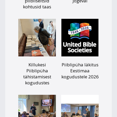
piibliseltsid
Jõgeval
kohtusid taas
Killukesi
Piiblipüha läkitus
Piiblipüha
Eestimaa
tähistamisest
kogudustele 2026
kogudustes