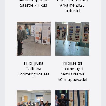
Saarde kirikus
Ärkame 2025
üritustel
Piiblipüha
Piibliseltsi
Tallinna
soome-ugri
Toomkoguduses
näitus Narva
hõimupäevadel