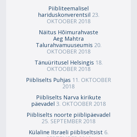
Piibliteemalisel
hariduskonverentsil
23.
OKTOOBER 2018
Näitus Hõimurahvaste
Aeg Mahtra
Talurahvamuuseumis
20.
OKTOOBER 2018
Tänuüritusel Helsingis
18.
OKTOOBER 2018
Piibliselts Puhjas
11. OKTOOBER
2018
Piibliselts Narva kirikute
päevadel
3. OKTOOBER 2018
Piibliselts noorte piiblipäevadel
25. SEPTEMBER 2018
Külaline IIsraeli piibliseltsist
6.