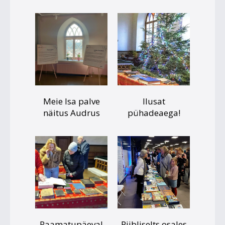
Meie Isa palve
Ilusat
näitus Audrus
pühadeaega!
Raamatupäeval
Piibliselts osales