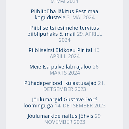
9. MAI 2024
Piiblipüha läkitus Eestimaa
kogudustele
3. MAI 2024
Piibliseltsi esimehe tervitus
piiblipühaks 5. mail
29. APRILL
2024
Piibliseltsi üldkogu Pirital
10.
APRILL 2024
Meie Isa palve läbi ajaloo
26.
MÄRTS 2024
Pühadeperioodi külastusajad
21.
DETSEMBER 2023
Jõulumargid Gustave Doré
loominguga
14. DETSEMBER 2023
Jõulumarkide näitus Jõhvis
29.
NOVEMBER 2023