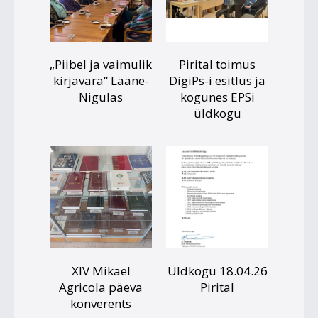
„Piibel ja vaimulik
Pirital toimus
kirjavara“ Lääne-
DigiPs-i esitlus ja
Nigulas
kogunes EPSi
üldkogu
XIV Mikael
Üldkogu 18.04.26
Agricola päeva
Pirital
konverents