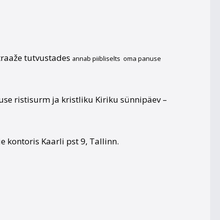
itraaže tutvustades
annab
piibliselts oma panuse
e ristisurm ja kristliku Kiriku sünnipäev –
kontoris Kaarli pst 9, Tallinn.