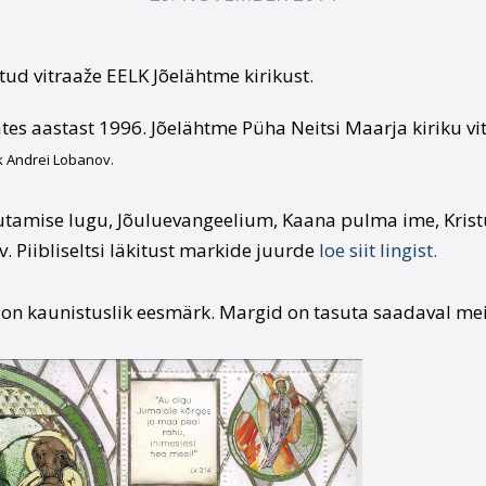
tud vitraaže EELK Jõelähtme kirikust.
ates aastast 1996. Jõelähtme Püha Neitsi Maarja kiriku v
k Andrei Lobanov.
tamise lugu, Jõuluevangeelium, Kaana pulma ime, Kristus
Piibliseltsi läkitust markide juurde
loe siit lingist.
on kaunistuslik eesmärk. Margid on tasuta saadaval meie 