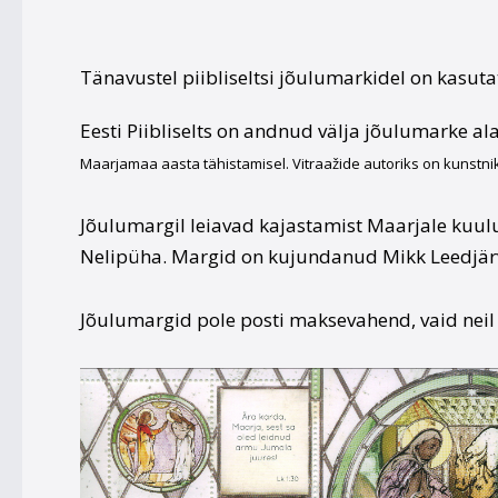
Tänavustel piibliseltsi jõulumarkidel on kasuta
Eesti Piibliselts on andnud välja jõulumarke al
Maarjamaa aasta tähistamisel. Vitraažide autoriks on kunstni
Jõulumargil leiavad kajastamist Maarjale kuulu
Nelipüha. Margid on kujundanud Mikk Leedjärv. 
Jõulumargid pole posti maksevahend, vaid neil 