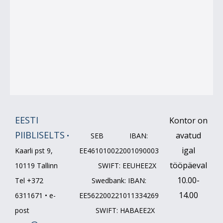
EESTI
Kontor on
PIIBLISELTS
avatud
•
SEB IBAN:
igal
Kaarli pst 9,
EE461010022001090003
tööpäeval
10119 Tallinn
SWIFT: EEUHEE2X
10.00-
Tel +372
Swedbank: IBAN:
14.00
6311671 • e-
EE562200221011334269
post
SWIFT: HABAEE2X