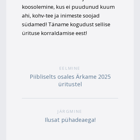
koosolemine, kus ei puudunud kuum
ahi, kohv-tee ja inimeste soojad
südamed! Täname kogudust sellise
ürituse korraldamise eest!
EELMINE
Piibliselts osales Ärkame 2025
üritustel
JÄRGMINE
Ilusat pühadeaega!