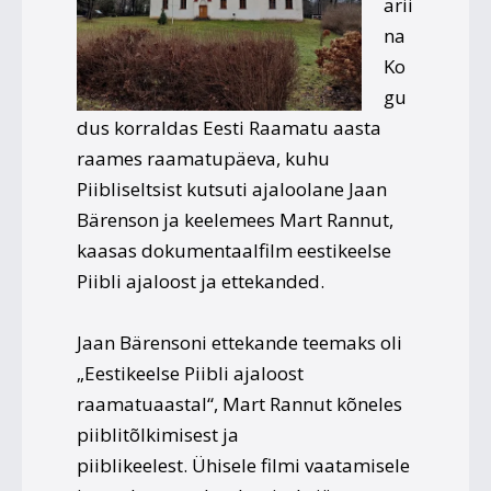
arii
na
Ko
gu
dus korraldas Eesti Raamatu aasta
raames raamatupäeva, kuhu
Piibliseltsist kutsuti ajaloolane Jaan
Bärenson ja keelemees Mart Rannut,
kaasas dokumentaalfilm eestikeelse
Piibli ajaloost ja ettekanded.
Jaan Bärensoni ettekande teemaks oli
„Eestikeelse Piibli ajaloost
raamatuaastal“, Mart Rannut kõneles
piiblitõlkimisest ja
piiblikeelest. Ühisele filmi vaatamisele