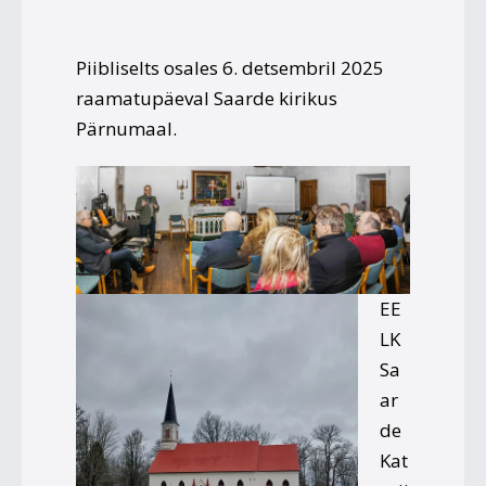
Piibliselts osales 6. detsembril 2025
raamatupäeval Saarde kirikus
Pärnumaal.
EE
LK
Sa
ar
de
Kat