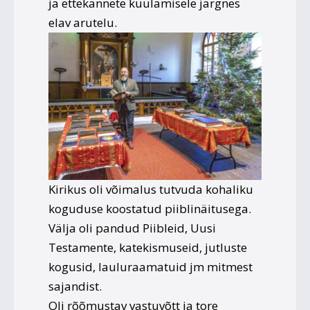
ja ettekannete kuulamisele järgnes
elav arutelu.
Kirikus oli võimalus tutvuda kohaliku
koguduse koostatud piiblinäitusega.
Välja oli pandud Piibleid, Uusi
Testamente, katekismuseid, jutluste
kogusid, lauluraamatuid jm mitmest
sajandist.
Oli rõõmustav vastuvõtt ja tore