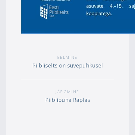
EELMINE
Piibliselts on suvepuhkusel
JÄRGMINE
Piiblipüha Raplas