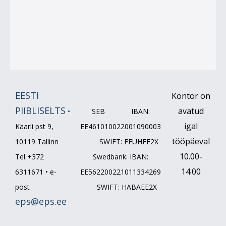
EESTI
Kontor on
PIIBLISELTS
avatud
•
SEB IBAN:
igal
Kaarli pst 9,
EE461010022001090003
tööpäeval
10119 Tallinn
SWIFT: EEUHEE2X
10.00-
Tel +372
Swedbank: IBAN:
14.00
6311671 • e-
EE562200221011334269
post
SWIFT: HABAEE2X
eps@eps.ee