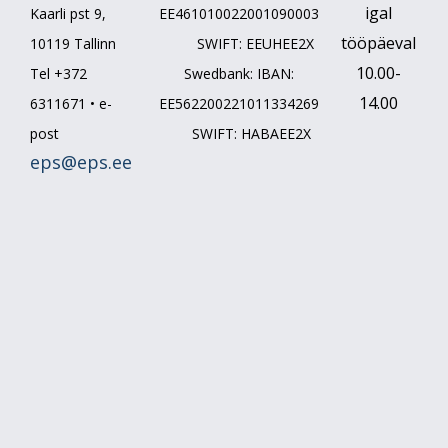
igal
Kaarli pst 9,
EE461010022001090003
tööpäeval
10119 Tallinn
SWIFT: EEUHEE2X
10.00-
Tel +372
Swedbank: IBAN:
14.00
6311671 • e-
EE562200221011334269
post
SWIFT: HABAEE2X
eps@eps.ee