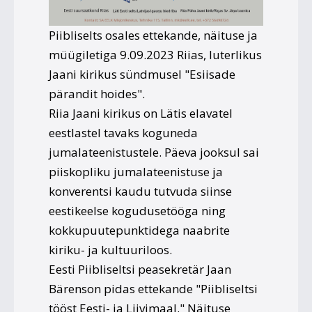
Piibliselts osales ettekande, näituse ja
müügiletiga 9.09.2023 Riias, luterlikus
Jaani kirikus sündmusel "Esiisade
pärandit hoides".
Riia Jaani kirikus on Lätis elavatel
eestlastel tavaks koguneda
jumalateenistustele. Päeva jooksul sai
piiskopliku jumalateenistuse ja
konverentsi kaudu tutvuda siinse
eestikeelse kogudusetööga ning
kokkupuutepunktidega naabrite
kiriku- ja kultuuriloos.
Eesti Piibliseltsi peasekretär Jaan
Bärenson pidas ettekande "Piibliseltsi
tööst Eesti- ja Liivimaal." Näituse