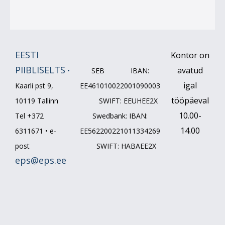
EESTI
Kontor on
PIIBLISELTS
avatud
•
SEB IBAN:
igal
Kaarli pst 9,
EE461010022001090003
tööpäeval
10119 Tallinn
SWIFT: EEUHEE2X
10.00-
Tel +372
Swedbank: IBAN:
14.00
6311671 • e-
EE562200221011334269
post
SWIFT: HABAEE2X
eps@eps.ee