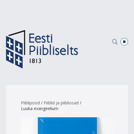
Piiblipood
/
Piiblid ja piibliosad
/
Luuka evangeelium