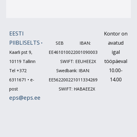
EESTI
Kontor on
PIIBLISELTS
avatud
•
SEB IBAN:
igal
Kaarli pst 9,
EE461010022001090003
tööpäeval
10119 Tallinn
SWIFT: EEUHEE2X
10.00-
Tel +372
Swedbank: IBAN:
14.00
6311671 • e-
EE562200221011334269
post
SWIFT: HABAEE2X
eps@eps.ee